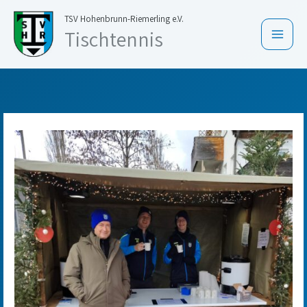
Zum
TSV Hohenbrunn-Riemerling e.V.
Inhalt
Tischtennis
springen