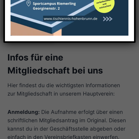
Mitglied werden
Infos für eine
Mitgliedschaft bei uns
Hier findest du die wichtigsten Informationen
zur Mitgliedschaft in unserem Hauptverein:
Anmeldung:
Die Aufnahme erfolgt über einen
schriftlichen Mitgliedsantrag im Original. Diesen
kannst du in der Geschäftsstelle abgeben oder
einfach in den Vereinsbriefkasten einwerfen.