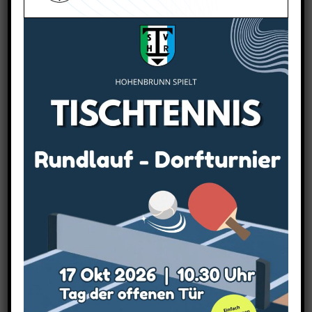
Wettkampf
Das sind unsere
nächsten Spiele
Derzeit befinden wir uns mit 6 Mannschaften
im Spielbetrieb.
Kommt gerne vorbei und feuert uns an.
Den kompletten Spielplan findet ihr auf den
Seiten von mytischtennis.
Link: zum Spielplan auf mytt.de